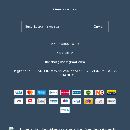
Quienes somos
5491168598060
4732-3865
tiendabigben@gmail.com
Belgrano 146 - SAN ISIDRO y Av. Avellaneda 1697 - VIRREYES (SAN
FERNANDO)