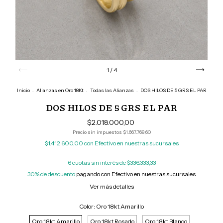
1
/
4
Inicio
.
Alianzas en Oro 18Kt
.
Todas las Alianzas
.
DOS HILOS DE 5 GRS EL PAR
DOS HILOS DE 5 GRS EL PAR
$2.018.000,00
Precio sin impuestos
$1.667.768,60
$1.412.600,00
con
Efectivo en nuestras sucursales
6
cuotas sin interés de
$336.333,33
30% de descuento
pagando con Efectivo en nuestras sucursales
Ver más detalles
Color:
Oro 18kt Amarillo
Oro 18kt Amarillo
Oro 18kt Rosado
Oro 18kt Blanco