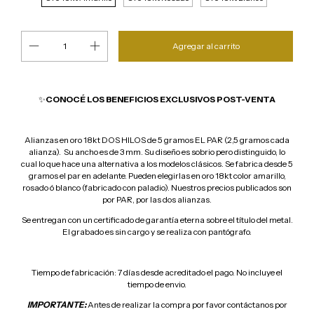
✨
CONOCÉ LOS BENEFICIOS EXCLUSIVOS POST-VENTA
Alianzas en oro 18kt DOS HILOS de 5 gramos EL PAR (2,5 gramos cada
alianza). Su ancho es de 3 mm. Su diseño es sobrio pero distinguido, lo
cual lo que hace una alternativa a los modelos clásicos. Se fabrica desde 5
gramos el par en adelante. Pueden elegirlas en oro 18kt color amarillo,
rosado ó blanco (fabricado con paladio). Nuestros precios publicados son
por PAR, por las dos alianzas.
Se entregan con un certificado de garantía eterna sobre el título del metal.
El grabado es sin cargo y se realiza con pantógrafo.
Tiempo de fabricación: 7 días desde acreditado el pago. No incluye el
tiempo de envio.
IMPORTANTE:
Antes de realizar la compra por favor contáctanos por