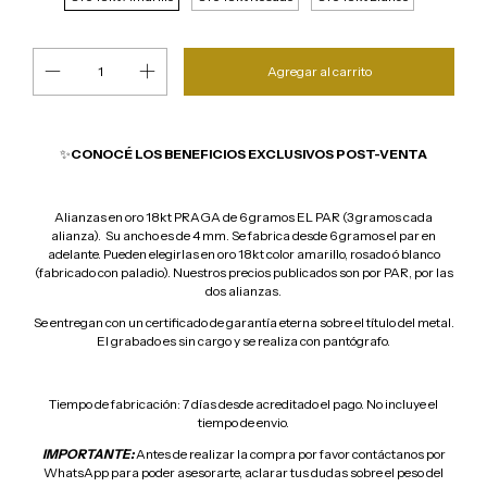
✨
CONOCÉ LOS BENEFICIOS EXCLUSIVOS POST-VENTA
Alianzas en oro 18kt PRAGA de 6 gramos EL PAR (3 gramos cada
alianza). Su ancho es de 4 mm. Se fabrica desde 6 gramos el par en
adelante. Pueden elegirlas en oro 18kt color amarillo, rosado ó blanco
(fabricado con paladio). Nuestros precios publicados son por PAR, por las
dos alianzas.
Se entregan con un certificado de garantía eterna sobre el título del metal.
El grabado es sin cargo y se realiza con pantógrafo.
Tiempo de fabricación: 7 días desde acreditado el pago. No incluye el
tiempo de envio.
IMPORTANTE:
Antes de realizar la compra por favor contáctanos por
WhatsApp para poder asesorarte, aclarar tus dudas sobre el peso del