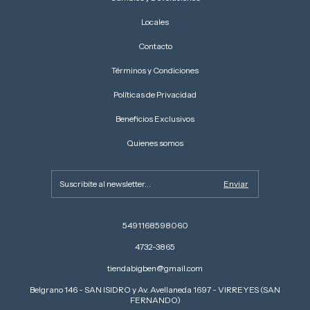
Locales
Contacto
Términos y Condiciones
Políticas de Privacidad
Beneficios Exclusivos
Quienes somos
5491168598060
4732-3865
tiendabigben@gmail.com
Belgrano 146 - SAN ISIDRO y Av. Avellaneda 1697 - VIRREYES (SAN
FERNANDO)