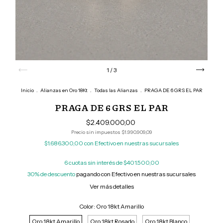
1
/
3
Inicio
.
Alianzas en Oro 18Kt
.
Todas las Alianzas
.
PRAGA DE 6 GRS EL PAR
PRAGA DE 6 GRS EL PAR
$2.409.000,00
Precio sin impuestos
$1.990.909,09
$1.686.300,00
con
Efectivo en nuestras sucursales
6
cuotas sin interés de
$401.500,00
30% de descuento
pagando con Efectivo en nuestras sucursales
Ver más detalles
Color:
Oro 18kt Amarillo
Oro 18kt Amarillo
Oro 18kt Rosado
Oro 18kt Blanco